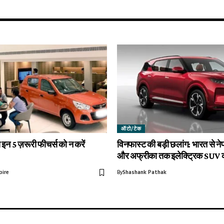
ऑटो/टेक
इन 5 ज़रूरी फीचर्स को न करें
विनफास्ट की बड़ी छलांग: भारत से ने
और अफ्रीका तक इलेक्ट्रिक SUV का 
pire
By
Shashank Pathak