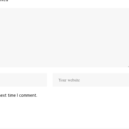
arked
*
next time I comment.