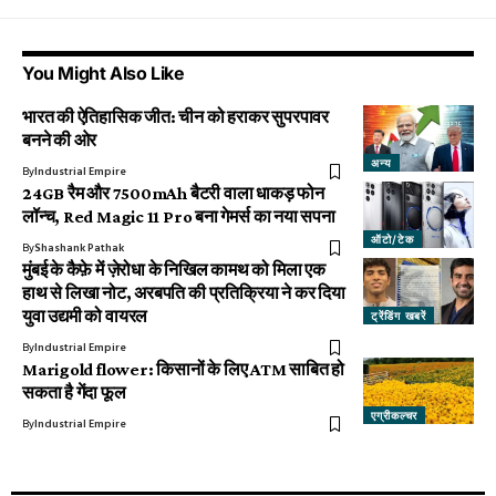
You Might Also Like
भारत की ऐतिहासिक जीत: चीन को हराकर सुपरपावर
बनने की ओर
अन्य
By
Industrial Empire
24GB रैम और 7500mAh बैटरी वाला धाकड़ फोन
लॉन्च, Red Magic 11 Pro बना गेमर्स का नया सपना
ऑटो/टेक
By
Shashank Pathak
मुंबई के कैफ़े में ज़ेरोधा के निखिल कामथ को मिला एक
हाथ से लिखा नोट, अरबपति की प्रतिक्रिया ने कर दिया
युवा उद्यमी को वायरल
ट्रेंडिंग खबरें
By
Industrial Empire
Marigold flower: किसानों के लिए ATM साबित हो
सकता है गेंदा फूल
एग्रीकल्चर
By
Industrial Empire