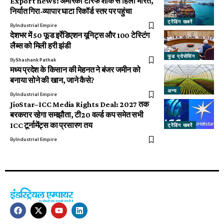
Export news: अमेरिकी टैरिफ शॉक से हिला भारत,
निर्यात गिरा-व्यापार घाटा रिकॉर्ड स्तर पर पहुंचा
ट्रेंडिंग खबरें
By
Industrial Empire
देशभर में 50 फूड इर्रेडिएशन यूनिट्स और 100 टेस्टिंग
लैब्स को मिली हरी झंडी
फूड प्रोसेसिंग
By
Shashank Pathak
मध्य प्रदेश के किसान की मेहनत ने बंजर जमीन को
बनाया सोने की खान, जाने कैसे?
अन्य
By
Industrial Empire
JioStar–ICC Media Rights Deal: 2027 तक
बरकरार रहेगा समझौता, टी20 वर्ल्ड कप समेत सभी
ICC टूर्नामेंट्स का प्रसारण तय
ट्रेंडिंग खबरें
By
Industrial Empire