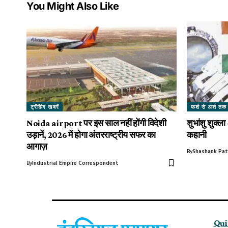
You Might Also Like
ट्रेंडिंग खबरें
फर्श से अर्श तक
Noida airport पर इस साल नहीं होंगी विदेशी
शुभांशु शुक्ल
उड़ानें, 2026 में होगा अंतरराष्ट्रीय सफर का
कहानी
आगाज़
By
Shashank Pa
By
Industrial Empire Correspondent
Qui