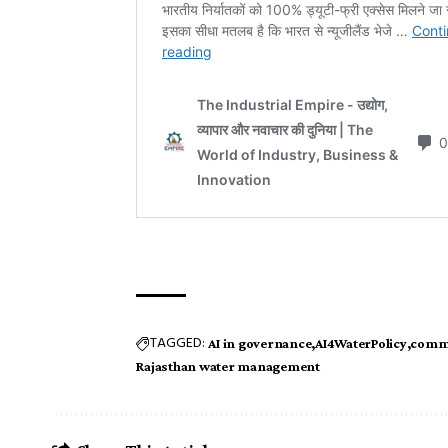
TAGGED:
AI in governance
AI4WaterPolicy
commu
Rajasthan water management