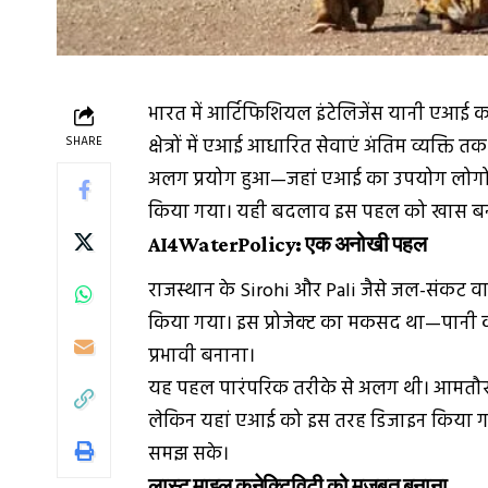
भारत में आर्टिफिशियल इंटेलिजेंस यानी एआई का इ
SHARE
क्षेत्रों में एआई आधारित सेवाएं अंतिम व्यक्ति
अलग प्रयोग हुआ—जहां एआई का उपयोग लोगों क
किया गया। यही बदलाव इस पहल को खास बना
AI4WaterPolicy: एक अनोखी पहल
राजस्थान के
Sirohi
और
Pali
जैसे जल-संकट वाले
किया गया। इस प्रोजेक्ट का मकसद था—पानी क
प्रभावी बनाना।
यह पहल पारंपरिक तरीके से अलग थी। आमतौर
लेकिन यहां एआई को इस तरह डिजाइन किया गया
समझ सके।
लास्ट माइल कनेक्टिविटी को मजबूत बनाना