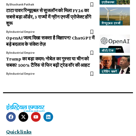
एग्रीकल्चर
By
Shashank Pathak
टाटा पावर रिन्यूएबल से सुजलॉन को मिला FY26 का
सबसे बड़ा ऑर्डर, 3 राज्यों में ग्रीन एनर्जी प्रोजेक्ट होंगे
शुरू
रिन्यूएबल एनर्जी
By
Industrial Empire
OpenAI जल्द दिखा सकता है विज्ञापन? ChatGPT में
बड़े बदलाव के संकेत तेज़
ऑटो/टेक
By
Industrial Empire
Trump का बड़ा कदम: नोबेल का गुस्सा या चीन को
सबक? 100% टैरिफ से फिर बढ़ी ट्रेड वॉर की आहट
ट्रेंडिंग खबरें
By
Industrial Empire
Quick links