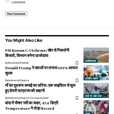
comment.
You Might Also Like
PM Kusum C-1 Scheme: खेत से निकलेगी
बिजली, किसान बनेगा ऊर्जादाता
एग्रीकल्चर
By
Shashank Pathak
Donald Trump ने दवाओं पर लगाया 100% आयात
शुल्क
ट्रेंडिंग खबरें
By
Industrial Empire
माँ का दूध बना कमाई का ज़रिया: एक साइकिल से शुरू
हुए डेयरी साम्राज्य की कहानी
फर्श से अर्श तक
By
Industrial Empire Correspondent
बांदा में भीषण गर्मी का कहर, 47.6 डिग्री
Temperature ने तोड़ा Record
अन्य