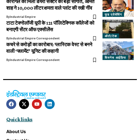
कारगिल को मिली डेयरी सेक्टर की बड़ी सौगात, अमित
शाह ने 10,000 लीटर क्षमता वाले प्लांट की रखी नींव
फूड प्रोसेसिंग
By
Industrial Empire
टाटा टेक्नोलॉजी यूपी के 121 पॉलिटेक्निक कॉलेजों को
बनाएगी सेंटर ऑफ एक्सीलेंस
ऑटो/टेक
By
Industrial Empire Correspondent
कचरे से करोड़ों का कारोबार: प्लास्टिक वेस्ट से बनने
वाली ‘फ्लामेंट’ यूनिट की कहानी
बिजनेस आईडिया
By
Industrial Empire Correspondent
Quick links
About Us