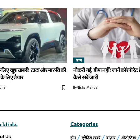
अन्य
े लिए खुशखबरी! टाटा और मारुति की
नौकरी गई, बीमा नहीं! जानें कॉरपोरेट 
 के लिए तैयार
कैसे रखें जारी
pire
By
Nisha Mandal
Categories
ck links
ut Us
होम
ट्रेंडिंग खबरें
बाज़ार
ऑटो/टेक