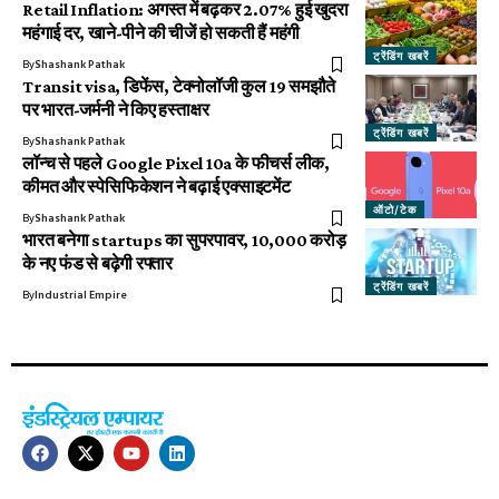
Retail Inflation: अगस्त में बढ़कर 2.07% हुई खुदरा
महंगाई दर, खाने-पीने की चीजें हो सकती हैं महंगी
ट्रेंडिंग खबरें
By
Shashank Pathak
Transit visa, डिफेंस, टेक्नोलॉजी कुल 19 समझौते
पर भारत-जर्मनी ने किए हस्ताक्षर
ट्रेंडिंग खबरें
By
Shashank Pathak
लॉन्च से पहले Google Pixel 10a के फीचर्स लीक,
कीमत और स्पेसिफिकेशन ने बढ़ाई एक्साइटमेंट
ऑटो/टेक
By
Shashank Pathak
भारत बनेगा startups का सुपरपावर, ₹10,000 करोड़
के नए फंड से बढ़ेगी रफ्तार
ट्रेंडिंग खबरें
By
Industrial Empire