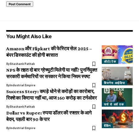
You Might Also Like
Amazon और Flipkart की फेस्टिव सेल 2025 –
बंपर डिस्काउंट की होगी बरसात
ऑटो/टेक
By
Shashank Pathak
NPS के तहत दो बार ग्रेच्युटी मिलेगी या नहीं? पुनर्नियुक्त
सरकारी कर्मचारियों पर सरकार ने किया नियम स्पष्ट
बिजनेस आईडिया
By
Industrial Empire
Success Story: कपड़े धोने से करोड़ों का कारोबार,
रिक्शे का किराया नहीं था, आज 160 करोड़ का टर्नओवर
फर्श से अर्श तक
By
Shashank Pathak
Dollar vs Rupee: रुपया डॉलर की रफ्तार के आगे
बेदम, पहली बार 90 के पार
बैंकिंग
By
Industrial Empire