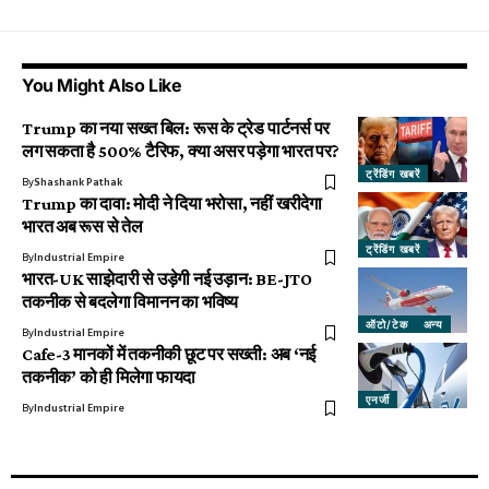
You Might Also Like
Trump का नया सख्त बिल: रूस के ट्रेड पार्टनर्स पर
लग सकता है 500% टैरिफ, क्या असर पड़ेगा भारत पर?
ट्रेंडिंग खबरें
By
Shashank Pathak
Trump का दावा: मोदी ने दिया भरोसा, नहीं खरीदेगा
भारत अब रूस से तेल
ट्रेंडिंग खबरें
By
Industrial Empire
भारत-UK साझेदारी से उड़ेगी नई उड़ान: BE-JTO
तकनीक से बदलेगा विमानन का भविष्य
ऑटो/टेक
अन्य
By
Industrial Empire
Cafe-3 मानकों में तकनीकी छूट पर सख्ती: अब ‘नई
तकनीक’ को ही मिलेगा फायदा
एनर्जी
By
Industrial Empire